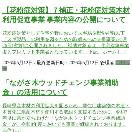
【花粉症対策】７補正・花粉症対策木材
利用促進事業 事業内容の公開について
花粉症対策として住宅分野においてスギJAS構造材等(以下
「スギ製品」の利用を図るための取組みへの支援事業が5月
26日(夕方)に公開されました。 補助対象者は、住宅建築事業
者とプレカット事業者となっています。 下記、ホーム […]
2026年5月12日
/ 最終更新日時 :
2026年5月12日
管理者
お知ら
せ
「ながさ木ウッドチェンジ事業補助
金」の活用について
長崎県産木材の利用拡大を図るため、非住宅建築物の木造・
木質化に県産木材を使用する取組を支援するために、令和7
年度に県が立ち上げた「ながさ木ウッドチェンジ事業補助
金」が、令和8年度においても事業が継続されております。
非住 […]