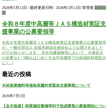
2026年5月12日
/ 最終更新日時 :
2026年5月12日
管理者
お知ら
せ
令和８年度中高層等ＪＡＳ構造材実証支
援事業の公募要領等
令和８年度中高層等ＪＡＳ構造材実証支援事業の公募要領等
が、一般社団法人 全国木材組合連合会より公開されました
のでお知らせします。 非住宅建築物等において、今後拡大
が必要な4・5階をはじめとする中高層等での地域材利用拡大
に […]
最近の投稿
木材産業燃料等価格高騰対策緊急支援事業について
2026年7月1日
【全木協連】林業施設整備等利子助成事業の募集開始につい