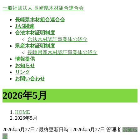
コ
ナ
一般社団法人 長崎県木材組合連合会
ン
ビ
長崎県木材組合連合会
テ
ゲ
JAS関連
ン
ー
合法木材証明制度
ツ
シ
合法木材認証事業体の紹介
へ
ョ
県産木材証明制度
ス
ン
長崎県産木材認証事業体の紹介
キ
に
情報提供
ッ
移
お知らせ
プ
動
リンク
お問い合わせ
2026年5月
HOME
2026年5月
2026年5月27日
/ 最終更新日時 :
2026年5月27日
管理者
お知ら
せ