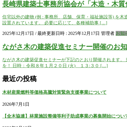
長崎県建築士事務所協会が「木造・木質
住宅以外の建物 (例 : 事務所、店舗、保育・福祉施設等)
設置されています。 必要に応じて、各種補助事 […]
2025年12月17日
/ 最終更新日時 :
2025年12月17日
管理者
お知
ながさ木の建築促進セミナー開催のお
ながさ木の建築促進セミナーが下記のとおり開催されます。 
を！ 日時：令和８年１月２０日 (火) １３:３０ […]
最近の投稿
木材産業燃料等価格高騰対策緊急支援事業について
2026年7月1日
【全木協連】林業施設整備等利子助成事業の募集開始につい