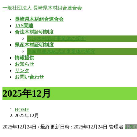
コ
ナ
一般社団法人 長崎県木材組合連合会
ン
ビ
長崎県木材組合連合会
テ
ゲ
JAS関連
ン
ー
合法木材証明制度
ツ
シ
合法木材認証事業体の紹介
へ
ョ
県産木材証明制度
ス
ン
長崎県産木材認証事業体の紹介
キ
に
情報提供
ッ
移
お知らせ
プ
動
リンク
お問い合わせ
2025年12月
HOME
2025年12月
2025年12月24日
/ 最終更新日時 :
2025年12月24日
管理者
お知