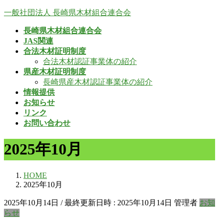
コ
ナ
一般社団法人 長崎県木材組合連合会
ン
ビ
長崎県木材組合連合会
テ
ゲ
JAS関連
ン
ー
合法木材証明制度
ツ
シ
合法木材認証事業体の紹介
へ
ョ
県産木材証明制度
ス
ン
長崎県産木材認証事業体の紹介
キ
に
情報提供
ッ
移
お知らせ
プ
動
リンク
お問い合わせ
2025年10月
HOME
2025年10月
2025年10月14日
/ 最終更新日時 :
2025年10月14日
管理者
お知
らせ