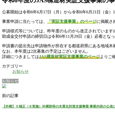
令和6年度のJAS構造材実証支援事業の
公募開始は令和6年6月17日（月）から令和6年6月21日（金
事業申請に当たっては、
「実証支援事業」のページ
に掲載さ
申請様式等については、昨年度のものから改正されています
助成金交付申請の締切日は令和6年11月29日（金）必着とな
申請書の提出先は申請物件が所在する都道府県にある地域木
なお、本年度は2次募集の予定はございません。
詳細につきましては
JAS構造材実証支援事業のページ
よりご
カテゴリー
お知らせ
お知らせ
前の記事
【外構】５補正（６実施）外構部等の木質化対策支援事業 事業内容の公表