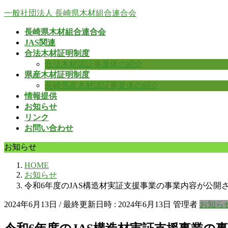
コ
ナ
一般社団法人 長崎県木材組合連合会
ン
ビ
長崎県木材組合連合会
テ
ゲ
JAS関連
ン
ー
合法木材証明制度
ツ
シ
合法木材認証事業体の紹介
へ
ョ
県産木材証明制度
ス
ン
長崎県産木材認証事業体の紹介
キ
に
情報提供
ッ
移
お知らせ
プ
動
リンク
お問い合わせ
お知らせ
HOME
お知らせ
令和6年度のJAS構造材実証支援事業の事業内容が公開
2024年6月13日
/ 最終更新日時 :
2024年6月13日
管理者
お知ら