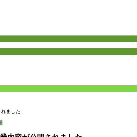
されました
せ