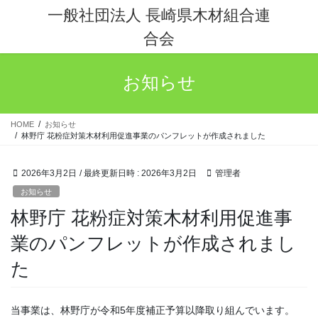
コ
ナ
一般社団法人 長崎県木材組合連
ン
ビ
合会
テ
ゲ
ン
ー
ツ
シ
お知らせ
へ
ョ
ス
ン
キ
に
HOME
お知らせ
ッ
移
林野庁 花粉症対策木材利用促進事業のパンフレットが作成されました
プ
動
2026年3月2日
/ 最終更新日時 :
2026年3月2日
管理者
お知らせ
林野庁 花粉症対策木材利用促進事
業のパンフレットが作成されまし
た
当事業は、林野庁が令和5年度補正予算以降取り組んでいます。