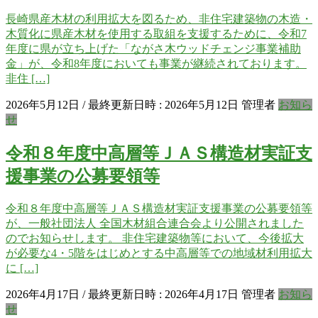
長崎県産木材の利用拡大を図るため、非住宅建築物の木造・
木質化に県産木材を使用する取組を支援するために、令和7
年度に県が立ち上げた「ながさ木ウッドチェンジ事業補助
金」が、令和8年度においても事業が継続されております。
非住 […]
2026年5月12日
/ 最終更新日時 :
2026年5月12日
管理者
お知ら
せ
令和８年度中高層等ＪＡＳ構造材実証支
援事業の公募要領等
令和８年度中高層等ＪＡＳ構造材実証支援事業の公募要領等
が、一般社団法人 全国木材組合連合会より公開されました
のでお知らせします。 非住宅建築物等において、今後拡大
が必要な4・5階をはじめとする中高層等での地域材利用拡大
に […]
2026年4月17日
/ 最終更新日時 :
2026年4月17日
管理者
お知ら
せ