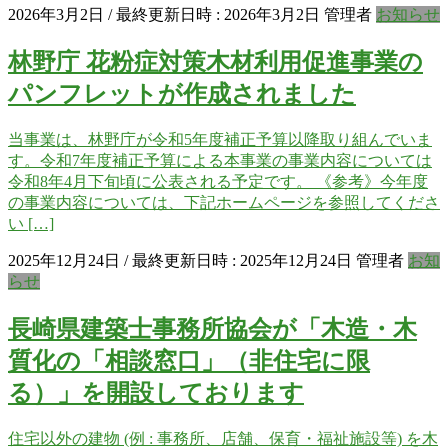
2026年3月2日
/ 最終更新日時 :
2026年3月2日
管理者
お知らせ
林野庁 花粉症対策木材利用促進事業の
パンフレットが作成されました
当事業は、林野庁が令和5年度補正予算以降取り組んでいま
す。令和7年度補正予算による本事業の事業内容については
令和8年4月下旬頃に公表される予定です。 《参考》今年度
の事業内容については、下記ホームページを参照してくださ
い […]
2025年12月24日
/ 最終更新日時 :
2025年12月24日
管理者
お知
らせ
長崎県建築士事務所協会が「木造・木
質化の「相談窓口」（非住宅に限
る）」を開設しております
住宅以外の建物 (例 : 事務所、店舗、保育・福祉施設等) を木