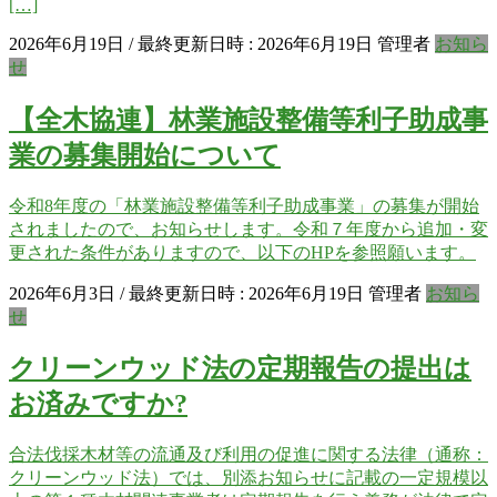
[…]
2026年6月19日
/ 最終更新日時 :
2026年6月19日
管理者
お知ら
せ
【全木協連】林業施設整備等利子助成事
業の募集開始について
令和8年度の「林業施設整備等利子助成事業」の募集が開始
されましたので、お知らせします。令和７年度から追加・変
更された条件がありますので、以下のHPを参照願います。
2026年6月3日
/ 最終更新日時 :
2026年6月19日
管理者
お知ら
せ
クリーンウッド法の定期報告の提出は
お済みですか?
合法伐採木材等の流通及び利用の促進に関する法律（通称：
クリーンウッド法）では、別添お知らせに記載の一定規模以