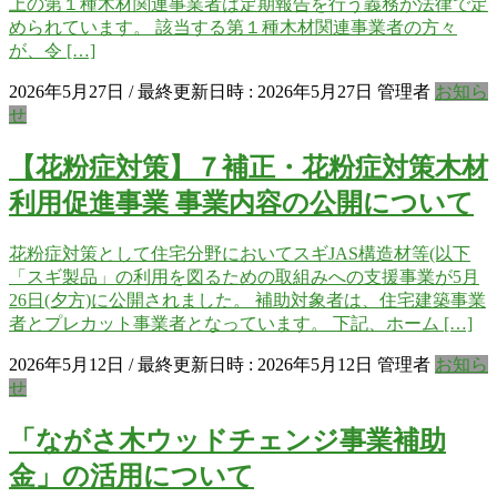
上の第１種木材関連事業者は定期報告を行う義務が法律で定
められています。 該当する第１種木材関連事業者の方々
が、令 […]
2026年5月27日
/ 最終更新日時 :
2026年5月27日
管理者
お知ら
せ
【花粉症対策】７補正・花粉症対策木材
利用促進事業 事業内容の公開について
花粉症対策として住宅分野においてスギJAS構造材等(以下
「スギ製品」の利用を図るための取組みへの支援事業が5月
26日(夕方)に公開されました。 補助対象者は、住宅建築事業
者とプレカット事業者となっています。 下記、ホーム […]
2026年5月12日
/ 最終更新日時 :
2026年5月12日
管理者
お知ら
せ
「ながさ木ウッドチェンジ事業補助
金」の活用について