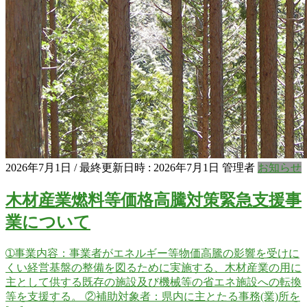
Previous
Next
2026年7月1日
/ 最終更新日時 :
2026年7月1日
管理者
お知らせ
木材産業燃料等価格高騰対策緊急支援事
業について
➀事業内容：事業者がエネルギー等物価高騰の影響を受けに
くい経営基盤の整備を図るために実施する、木材産業の用に
主として供する既存の施設及び機械等の省エネ施設への転換
等を支援する。 ②補助対象者：県内に主とたる事務(業)所を