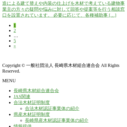
造による建て替えや内装の仕上げを木材で考えている建物事
業主の方々の疑問や悩みに対して回答や提案等を行う相談窓
口を設置されています。 必要に応じて、各種補助事 […]
固
1
投
固
2
定
稿
…
定
ペ
固
5
ペ
ー
の
»
定
ー
ジ
ペ
ペ
ジ
ー
ー
ジ
Copyright © 一般社団法人 長崎県木材組合連合会 All Rights
Reserved.
ジ
送
MENU
り
長崎県木材組合連合会
JAS関連
合法木材証明制度
合法木材認証事業体の紹介
県産木材証明制度
長崎県産木材認証事業体の紹介
情報提供