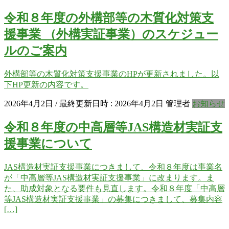
令和８年度の外構部等の木質化対策支
援事業 （外構実証事業）のスケジュー
ルのご案内
外構部等の木質化対策支援事業のHPが更新されました。以
下HP更新の内容です。
2026年4月2日
/ 最終更新日時 :
2026年4月2日
管理者
お知らせ
令和８年度の中高層等JAS構造材実証支
援事業について
JAS構造材実証支援事業につきまして、令和８年度は事業名
が「中高層等JAS構造材実証支援事業」に改まります。ま
た、助成対象となる要件も見直します。令和８年度「中高層
等JAS構造材実証支援事業」の募集につきまして、募集内容
[…]