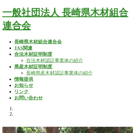
コ
ナ
一般社団法人 長崎県木材組合
ン
ビ
テ
ゲ
連合会
ン
ー
ツ
シ
へ
ョ
長崎県木材組合連合会
ス
ン
JAS関連
キ
に
合法木材証明制度
ッ
移
合法木材認証事業体の紹介
プ
動
県産木材証明制度
長崎県産木材認証事業体の紹介
情報提供
お知らせ
リンク
お問い合わせ